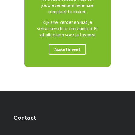
jouw evenement helemaal
compleet te maken.
Kijk snel verder en laat je
verrassen door ons aanbod. Er
zit altijd iets voor je tussen!
Assortiment
Contact