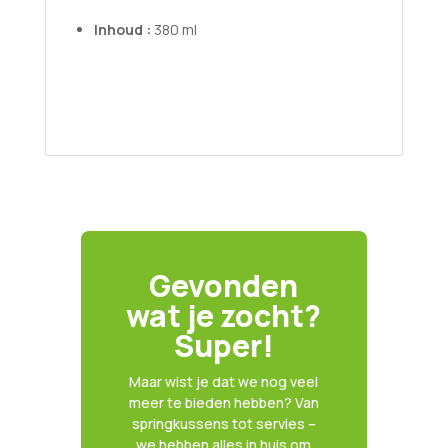
Inhoud :
380 ml
Gevonden
wat je zocht?
Super!
Maar wist je dat we nog veel
meer te bieden hebben? Van
springkussens tot servies –
we hebben alles in huis om