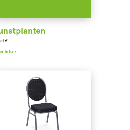
unstplanten
af € ,-
r info >