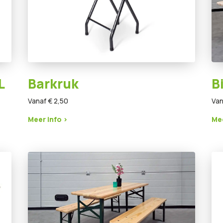
L
Barkruk
B
Vanaf € 2,50
Van
Meer info >
Mee