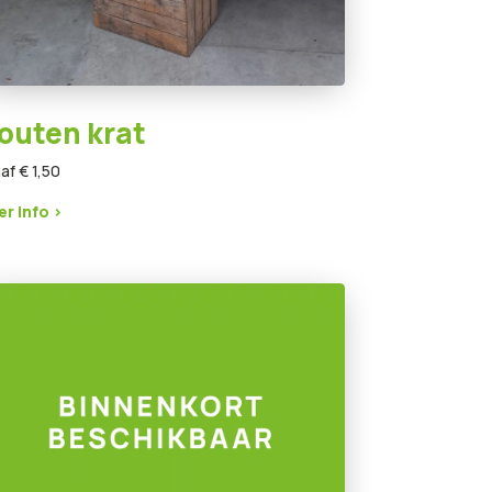
outen krat
af € 1,50
r info >