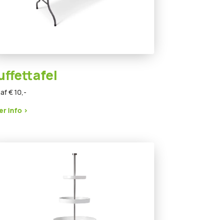
uffettafel
af € 10,-
r info >