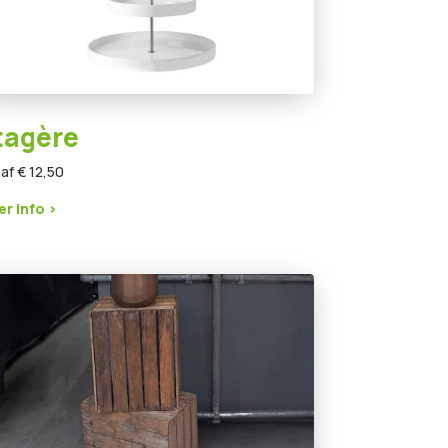
tagère
af € 12,50
r info >