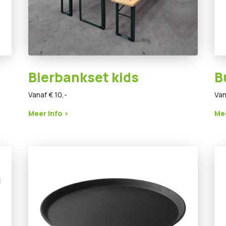
Bierbankset kids
B
Vanaf € 10,-
Van
Meer info >
Mee