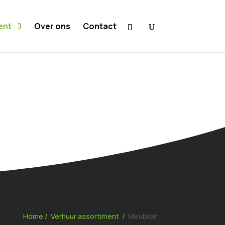
ent
Over ons
Contact
Home
/
Verhuur assortiment
/
Meubilair