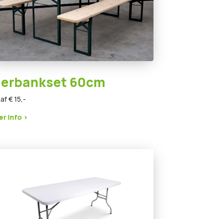
ierbankset 60cm
af € 15,-
r info >