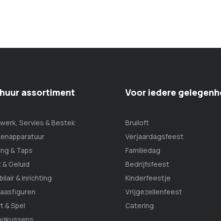
huur assortiment
Voor iedere gelegenh
werk, Servies & Bestek
Bruiloft
enapparatuur
Verjaardagsfeest
ing & Taps
Familiedag
t & Geluid
Bedrijfsfeest
ilair & Inrichting
Kinderfeestje
aasfiguren
Vrijgezellenfeest
t & Spel
Catering
ingkussens