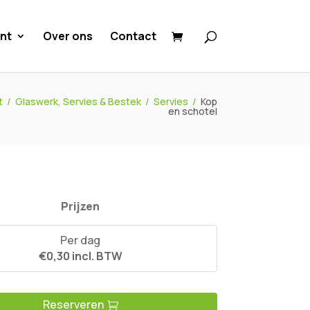
nt
Over ons
Contact
t
/
Glaswerk, Servies & Bestek
/
Servies
/
Kop
en schotel
Prijzen
Per dag
€0,30 incl. BTW
Reserveren