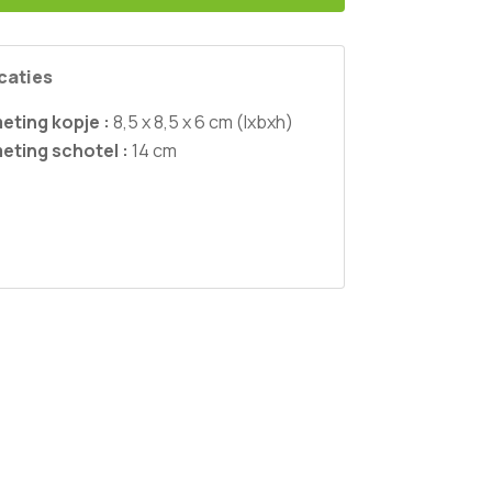
caties
eting kopje :
8,5 x 8,5 x 6 cm (lxbxh)
eting schotel :
14 cm