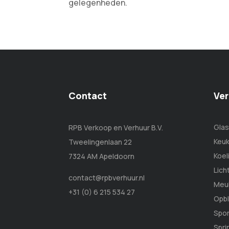
gelegenheden.
Contact
Ver
Glas
RPB Verkoop en Verhuur B.V.
Keuk
Tweelingenlaan 22
Koel
7324 AM Apeldoorn
Lich
contact@rpbverhuur.nl
Meub
+31 (0) 6 215 534 27
Opbl
Spor
Spr