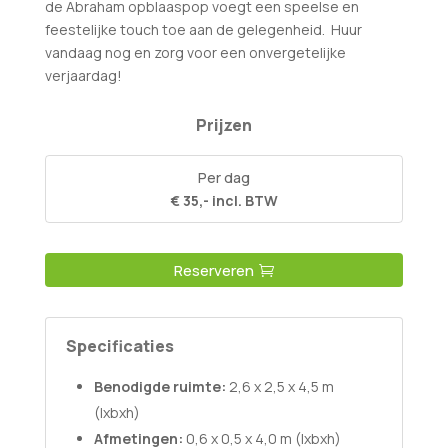
de Abraham opblaaspop voegt een speelse en
feestelijke touch toe aan de gelegenheid.
Huur
vandaag nog en zorg voor een onvergetelijke
verjaardag!
Prijzen
Per dag
€ 35,- incl. BTW
Reserveren
Specificaties
Benodigde ruimte:
2,6 x 2,5 x 4,5 m
(lxbxh)
Afmetingen:
0,6 x 0,5 x 4,0 m (lxbxh)